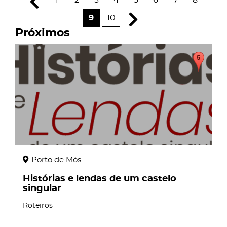
1
2
3
4
5
6
7
8
9
10
Próximos
page
Porto de Mós
Histórias e lendas de um castelo
singular
Roteiros