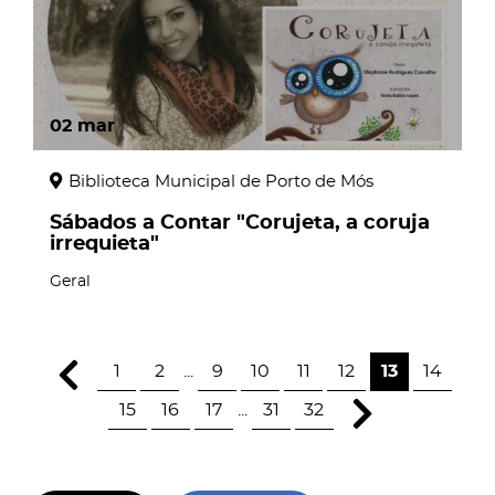
02
mar
Biblioteca Municipal de Porto de Mós
Sábados a Contar "Corujeta, a coruja
irrequieta"
Geral
1
2
...
9
10
11
12
13
14
15
16
17
...
31
32