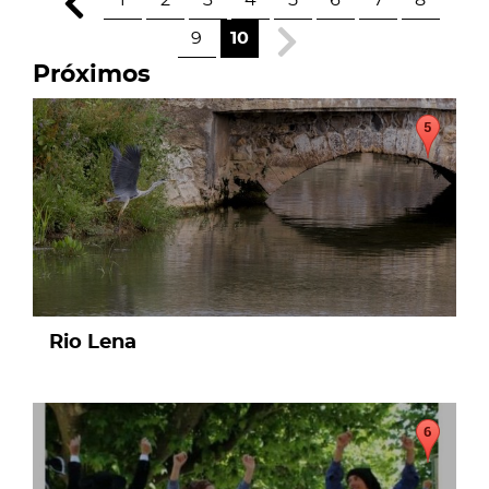
1
2
3
4
5
6
7
8
9
10
Próximos
page
Rio Lena