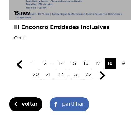
15
nov
III Encontro Entidades Inclusivas
Geral
1
2
...
14
15
16
17
18
19
20
21
22
...
31
32
voltar
partilhar