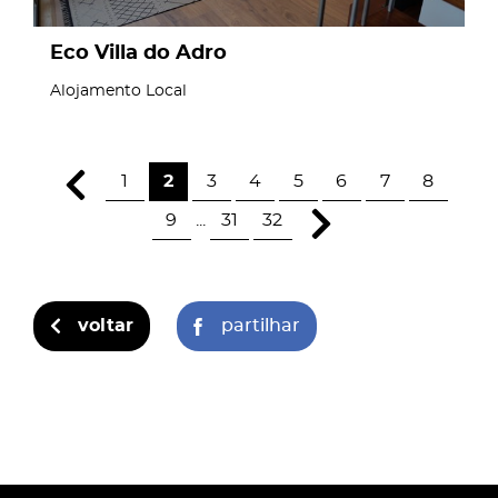
Eco Villa do Adro
Alojamento Local
1
2
3
4
5
6
7
8
9
...
31
32
voltar
partilhar