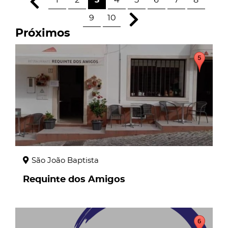
1
2
3
4
5
6
7
8
9
10
Próximos
page
São João Baptista
Requinte dos Amigos
page