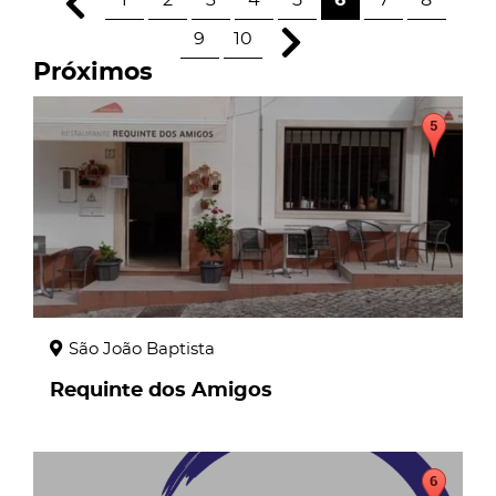
1
2
3
4
5
6
7
8
9
10
Próximos
page
São João Baptista
Requinte dos Amigos
page