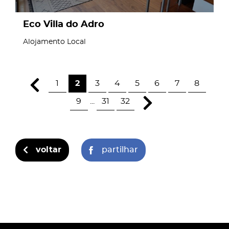
Eco Villa do Adro
Alojamento Local
1
2
3
4
5
6
7
8
9
...
31
32
voltar
partilhar