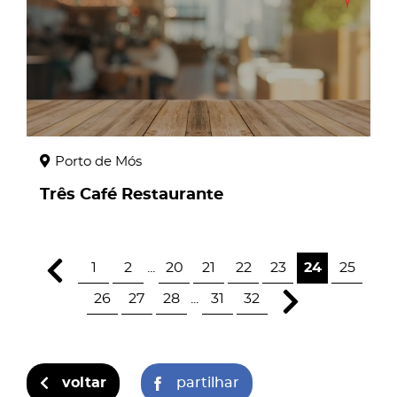
Porto de Mós
Três Café Restaurante
1
2
...
20
21
22
23
24
25
26
27
28
...
31
32
voltar
partilhar