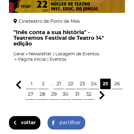
30
mar
Cineteatro de Porto de Mós
"Inês conta a sua história" -
Teatremos Festival de Teatro 14ª
edição
Geral
Newsletter | Listagem de Eventos
Página Inicial | Eventos
1
2
...
21
22
23
24
25
26
27
28
29
30
31
32
voltar
partilhar