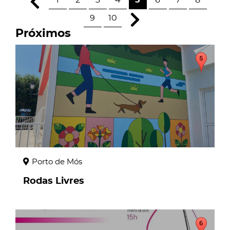
1
2
3
4
5
6
7
8
9
10
Próximos
page
Porto de Mós
Rodas Livres