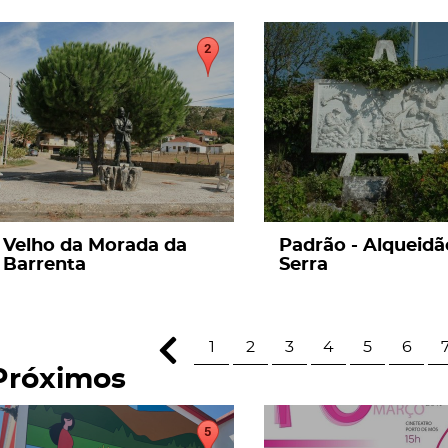
page
page
Velho da Morada da
Padrão - Alqueidã
Barrenta
Serra
1
2
3
4
5
6
Próximos
page