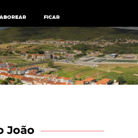
todos os cookies
Desativar cookies não essenciais
ER
SABOREAR
SABOREAR
FICAR
FICAR
o João