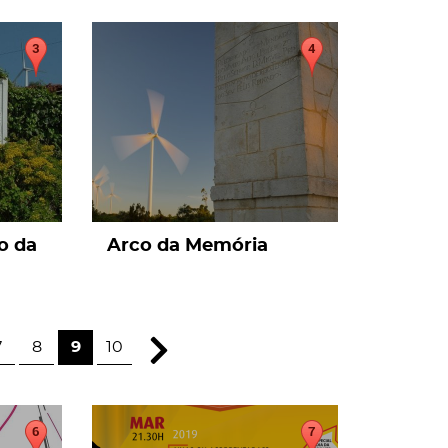
page
o da
Arco da Memória
7
8
9
10