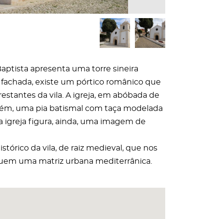
 Baptista apresenta uma torre sineira
a fachada, existe um pórtico românico que
estantes da vila. A igreja, em abóbada de
mbém, uma pia batismal com taça modelada
a igreja figura, ainda, uma imagem de
tórico da vila, de raiz medieval, que nos
eguem uma matriz urbana mediterrânica.