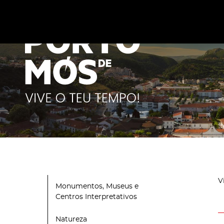
Este site utiliza cookies para melhorar a sua experiênc
cookies
.
V
Monumentos, Museus e
Centros Interpretativos
Natureza