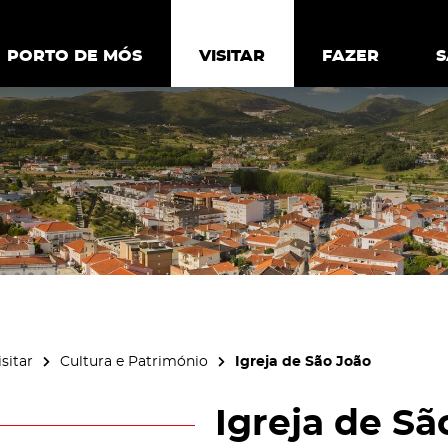
ia.
Política de
Personalizar cookies
Aceitar 
PORTO DE MÓS
PORTO DE MÓS
VISITAR
VISITAR
FAZER
FAZ
isitar
Cultura e Património
Igreja de São João
Igreja de Sã