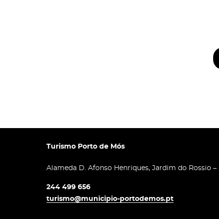
Turismo Porto de Mós
Alameda D. Afonso Henriques, Jardim do Rossio –
244 499 656
turismo@municipio-portodemos.pt