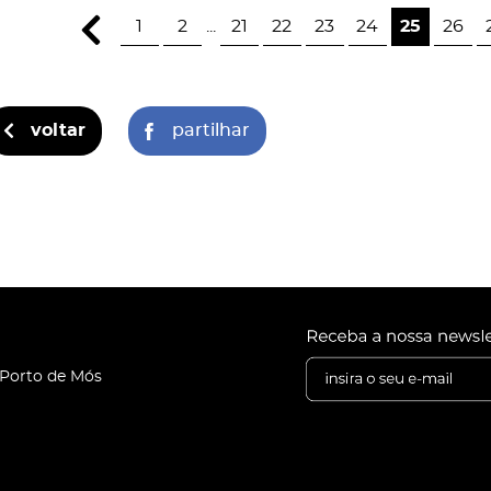
1
2
...
21
22
23
24
25
26
voltar
partilhar
 Porto de Mós