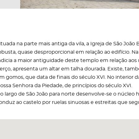
ituada na parte mais antiga da vila, a Igreja de São João
obusta, quase desproporcional em relação ao edifício. N
ndicia a maior antiguidade deste templo em relação aos r
erço, apresenta um altar em talha dourada. Existe, ta
m gomos, que data de finais do século XVI. No interior d
ossa Senhora da Piedade, de princípios do século XVI.
o largo de São João para norte desenvolve-se o núcleo his
onduz ao castelo por ruelas sinuosas e estreitas que s