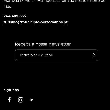
Alameda D. Afonso Henriques, Jardim do Rossio – Porto de
Mós
244 499 656
turismo@municipio-portodemos.pt
siga-nos