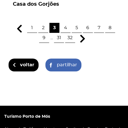
Casa dos Gorjões
1
2
3
4
5
6
7
8
9
...
31
32
voltar
partilhar
Turismo Porto de Mós