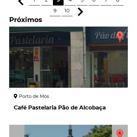
1
2
3
4
5
6
7
8
9
10
Próximos
page
Porto de Mós
Café Pastelaria Pão de Alcobaça
page