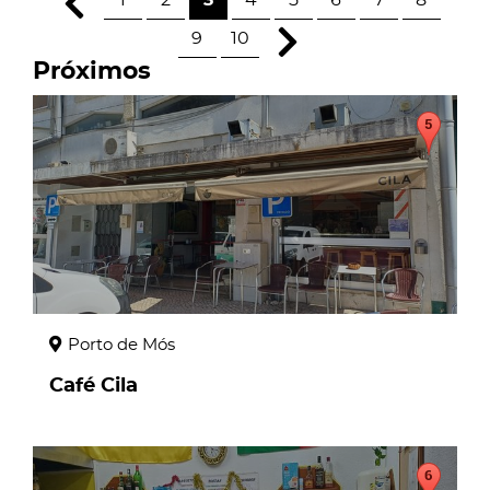
1
2
3
4
5
6
7
8
9
10
Próximos
page
Porto de Mós
Café Cila
page