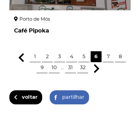
Porto de Mós
Café Pipoka
1
2
3
4
5
6
7
8
9
10
...
31
32
voltar
partilhar