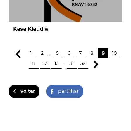
Kasa Klaudia
1
2
...
5
6
7
8
9
10
11
12
13
...
31
32
voltar
partilhar