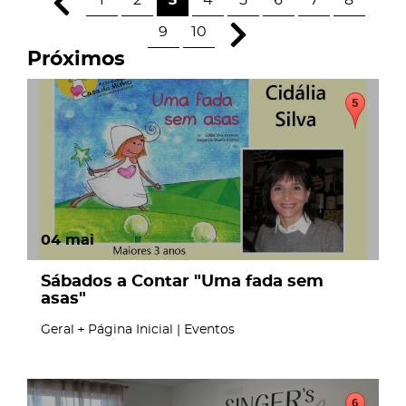
1
2
3
4
5
6
7
8
9
10
Próximos
04
mai
Sábados a Contar "Uma fada sem
asas"
Geral
Página Inicial | Eventos
page