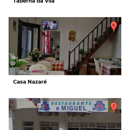
Taberna da Vila
page
Casa Nazaré
page