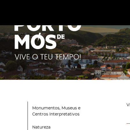
Este site utiliza cookies para melhorar a sua experiênc
cookies
.
V
Monumentos, Museus e
Centros Interpretativos
Natureza