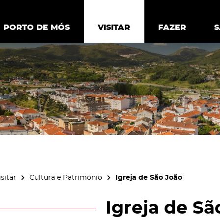
ia.
Política de
Personalizar cookies
Aceitar 
PORTO DE MÓS
PORTO DE MÓS
VISITAR
VISITAR
FAZER
FAZ
isitar
Cultura e Património
Igreja de São João
Igreja de Sã