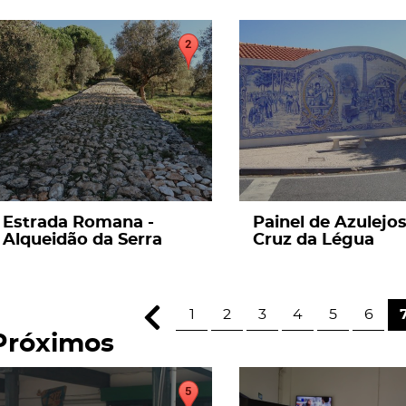
page
page
Estrada Romana -
Painel de Azulejo
Alqueidão da Serra
Cruz da Légua
1
2
3
4
5
6
Próximos
page
page