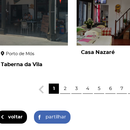
Casa Nazaré
Porto de Mós
Taberna da Vila
1
2
3
4
5
6
7
voltar
partilhar