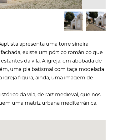
 Baptista apresenta uma torre sineira
a fachada, existe um pórtico românico que
estantes da vila. A igreja, em abóbada de
mbém, uma pia batismal com taça modelada
a igreja figura, ainda, uma imagem de
tórico da vila, de raiz medieval, que nos
eguem uma matriz urbana mediterrânica.