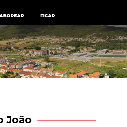
todos os cookies
Desativar cookies não essenciais
ER
SABOREAR
SABOREAR
FICAR
FICAR
o João