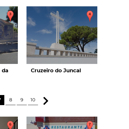
page
s da
Cruzeiro do Juncal
7
8
9
10
page