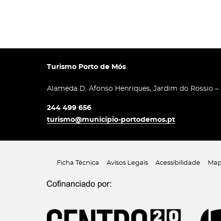
Turismo Porto de Mós
Alameda D. Afonso Henriques, Jardim do Rossio –
244 499 656
turismo@municipio-portodemos.pt
Ficha Técnica
Avisos Legais
Acessibilidade
Map