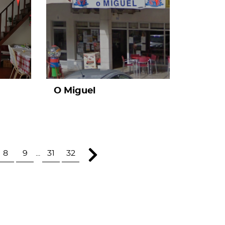
O Miguel
8
9
...
31
32