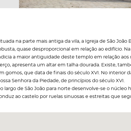
ituada na parte mais antiga da vila, a Igreja de São João
obusta, quase desproporcional em relação ao edifício. N
ndicia a maior antiguidade deste templo em relação aos r
erço, apresenta um altar em talha dourada. Existe, ta
m gomos, que data de finais do século XVI. No interior d
ossa Senhora da Piedade, de princípios do século XVI.
o largo de São João para norte desenvolve-se o núcleo his
onduz ao castelo por ruelas sinuosas e estreitas que s