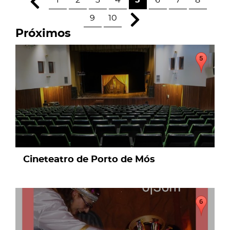
1
2
3
4
5
6
7
8
9
10
Próximos
page
Cineteatro de Porto de Mós