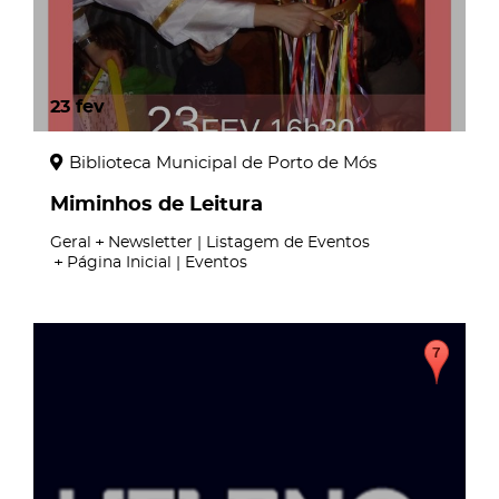
23
fev
Biblioteca Municipal de Porto de Mós
Miminhos de Leitura
Geral
Newsletter | Listagem de Eventos
Página Inicial | Eventos
page