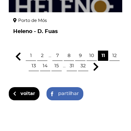
Porto de Mós
Heleno - D. Fuas
1
2
...
7
8
9
10
11
12
13
14
15
...
31
32
voltar
partilhar