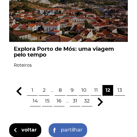
Explora Porto de Mós: uma viagem
pelo tempo
Roteiros
1
2
...
8
9
10
11
12
13
14
15
16
...
31
32
voltar
partilhar