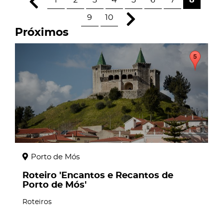
1
2
3
4
5
6
7
8
9
10
Próximos
page
Porto de Mós
Roteiro 'Encantos e Recantos de
Porto de Mós'
Roteiros