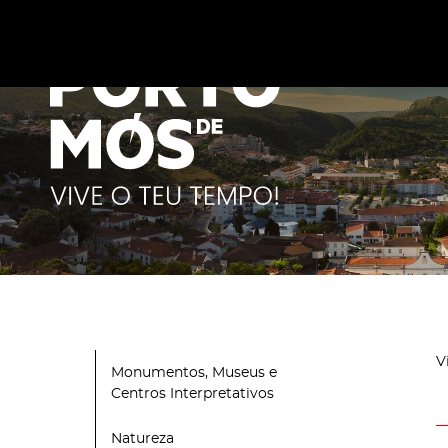
Este site utiliza cookies para melhorar a sua experiênc
cookies
.
V
Monumentos, Museus e
Centros Interpretativos
Natureza