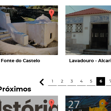
page
page
Fonte do Castelo
Lavadouro - Alcar
1
2
3
4
5
6
Próximos
page