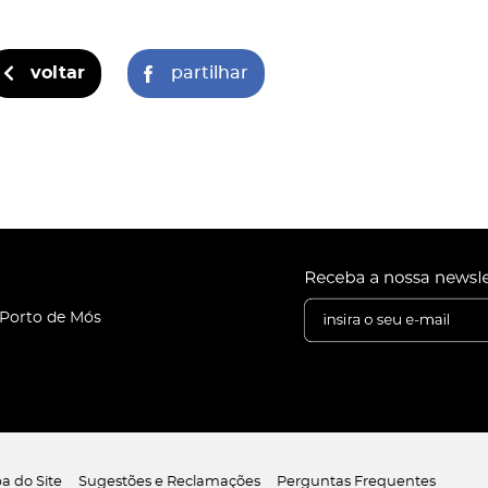
voltar
partilhar
 Porto de Mós
a do Site
Sugestões e Reclamações
Perguntas Frequentes