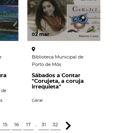
02
mar
e
Biblioteca Municipal de
Porto de Mós
ura
Sábados a Contar
"Corujeta, a coruja
irrequieta"
 de
os
Geral
15
16
17
...
31
32