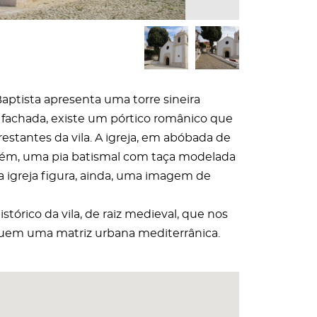
 Baptista apresenta uma torre sineira
a fachada, existe um pórtico românico que
estantes da vila. A igreja, em abóbada de
mbém, uma pia batismal com taça modelada
a igreja figura, ainda, uma imagem de
tórico da vila, de raiz medieval, que nos
eguem uma matriz urbana mediterrânica.