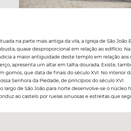
ituada na parte mais antiga da vila, a Igreja de São João
obusta, quase desproporcional em relação ao edifício. N
ndicia a maior antiguidade deste templo em relação aos r
erço, apresenta um altar em talha dourada. Existe, ta
m gomos, que data de finais do século XVI. No interior d
ossa Senhora da Piedade, de princípios do século XVI.
o largo de São João para norte desenvolve-se o núcleo his
onduz ao castelo por ruelas sinuosas e estreitas que s