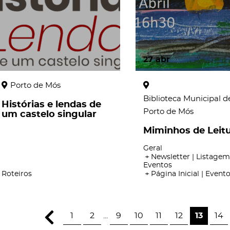
27
abr
Porto de Mós
Biblioteca Municipal d
Histórias e lendas de
Porto de Mós
um castelo singular
Miminhos de Leit
Geral
Newsletter | Listagem
Eventos
Roteiros
Página Inicial | Event
1
2
...
9
10
11
12
13
14