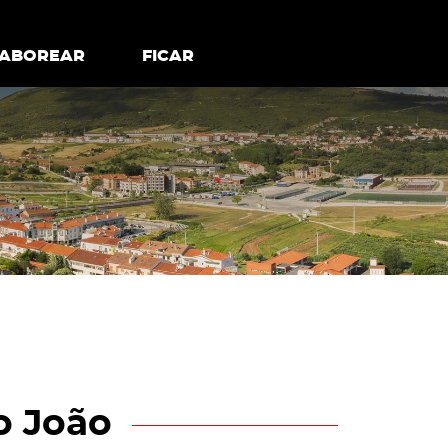
todos os cookies
Desativar cookies não essenciais
ER
SABOREAR
SABOREAR
FICAR
FICAR
o João