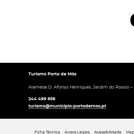
Turismo Porto de Mós
Alameda D. Afonso Henriques, Jardim do Rossio –
244 499 656
turismo@municipio-portodemos.pt
Ficha Técnica
Avisos Legais
Acessibilidade
Map