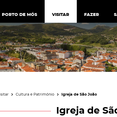
ia.
Política de
Personalizar cookies
Aceitar 
PORTO DE MÓS
PORTO DE MÓS
VISITAR
VISITAR
FAZER
FAZ
isitar
Cultura e Património
Igreja de São João
Igreja de Sã