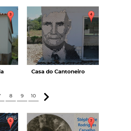
page
ia
Casa do Cantoneiro
7
8
9
10