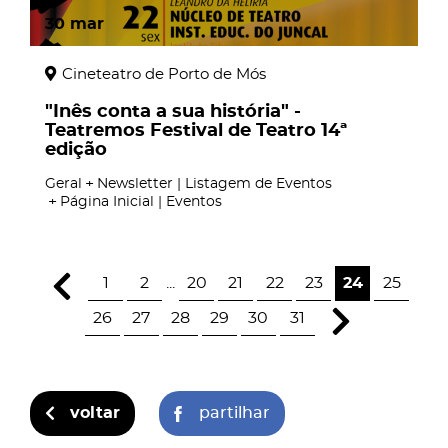
30
mar
Cineteatro de Porto de Mós
"Inês conta a sua história" -
Teatremos Festival de Teatro 14ª
edição
Geral
Newsletter | Listagem de Eventos
Página Inicial | Eventos
1
2
...
20
21
22
23
24
25
26
27
28
29
30
31
voltar
partilhar