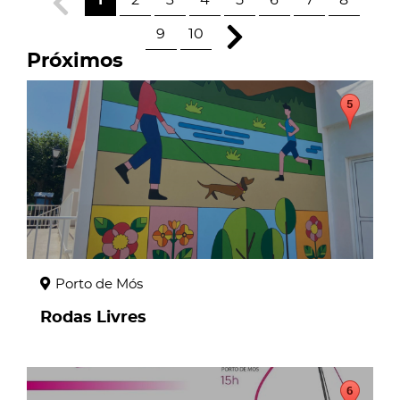
1
2
3
4
5
6
7
8
9
10
Próximos
page
Porto de Mós
Rodas Livres