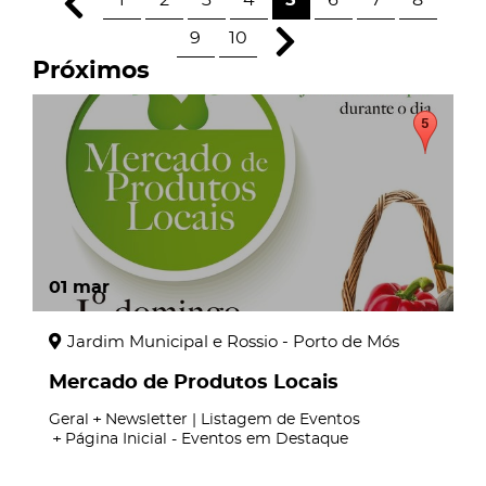
1
2
3
4
5
6
7
8
9
10
Próximos
01
mar
Jardim Municipal e Rossio - Porto de Mós
Mercado de Produtos Locais
Geral
Newsletter | Listagem de Eventos
Página Inicial - Eventos em Destaque