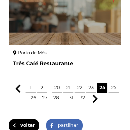
Porto de Mós
Três Café Restaurante
1
2
...
20
21
22
23
24
25
26
27
28
...
31
32
voltar
partilhar