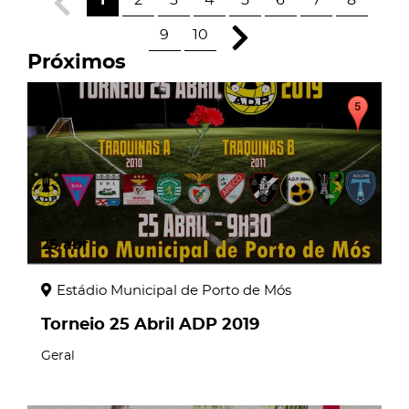
1
2
3
4
5
6
7
8
9
10
Próximos
25
abr
Estádio Municipal de Porto de Mós
Torneio 25 Abril ADP 2019
Geral