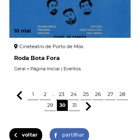
10
mai
Cineteatro de Porto de Mós
Roda Bota Fora
Geral
Página Inicial | Eventos
1
2
...
23
24
25
26
27
28
29
30
31
voltar
partilhar