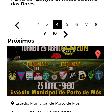
das Dores
1
2
3
4
5
6
7
8
9
10
Próximos
25
abr
Estádio Municipal de Porto de Mós