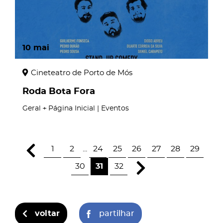
10
mai
Cineteatro de Porto de Mós
Roda Bota Fora
Geral
Página Inicial | Eventos
1
2
...
24
25
26
27
28
29
30
31
32
voltar
partilhar