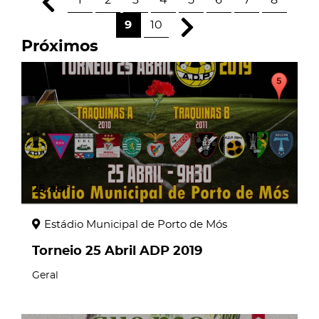
1
2
3
4
5
6
7
8
9
10
Próximos
25
abr
Estádio Municipal de Porto de Mós
Torneio 25 Abril ADP 2019
Geral