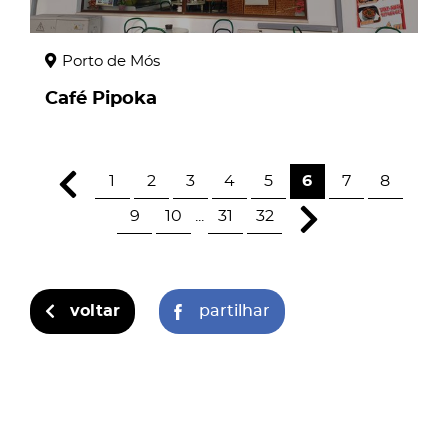
Porto de Mós
Café Pipoka
1
2
3
4
5
6
7
8
9
10
...
31
32
voltar
partilhar