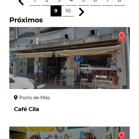
1
2
3
4
5
6
7
8
9
10
Próximos
page
Porto de Mós
Café Cila
page