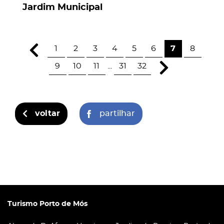
Jardim Municipal
1
2
3
4
5
6
7
8
9
10
11
...
31
32
voltar
partilhar
Turismo Porto de Mós