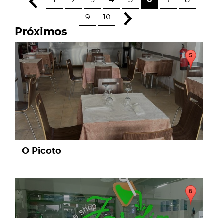
1
2
3
4
5
6
7
8
9
10
Próximos
page
O Picoto
page