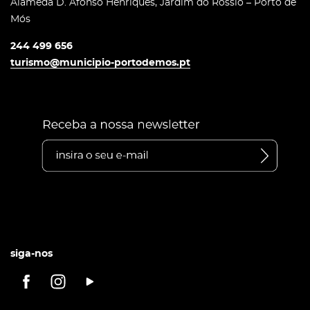
Alameda D. Afonso Henriques, Jardim do Rossio – Porto de
Mós
244 499 656
turismo@municipio-portodemos.pt
siga-nos