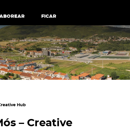
todos os cookies
Desativar cookies não essenciais
ER
SABOREAR
SABOREAR
FICAR
FICAR
Creative Hub
Mós – Creative