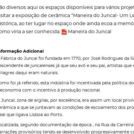
ão diversos aqui os espaços disponíveis para vários pro
isitar a exposição de cerâmica “Maneira do Juncal- Um 
istórica, ao ter lugar no espaço onde ainda ecoa a memór
omo viria a ser conhecida.
Maneira do Juncal
nformação Adicional
 Fábrica do Juncal foi fundada em 1770, por José Rodrigues da Si
escendente de juncalenses já que seu avô e seu pai, artistas que
ilagres daqui eram naturais.
omo foi já referido, esta indústria foi incentivada pela polític
 economia com o incentivo à produção nacional.
 Juncal, zona de argilas, por excelência, era assim um local priv
erâmica a que se juntavam as condições de escoamento dos prod
eal que ligava Lisboa ao Porto.
ocalizada, segundo documentação da época , na Rua da Carreira d
arracões provisórios tendo-se desenvolvido progressivamente c