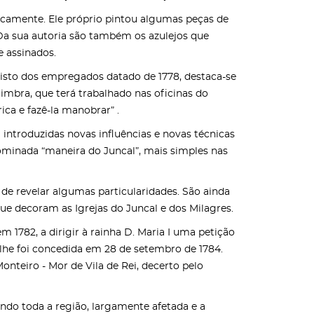
ticamente. Ele próprio pintou algumas peças de
 Da sua autoria são também os azulejos que
e assinados.
gisto dos empregados datado de 1778, destaca-se
imbra, que terá trabalhado nas oficinas do
rica e fazê-la manobrar” .
m introduzidas novas influências e novas técnicas
nominada “maneira do Juncal”, mais simples nas
 de revelar algumas particularidades. São ainda
que decoram as Igrejas do Juncal e dos Milagres.
m 1782, a dirigir à rainha D. Maria I uma petição
 lhe foi concedida em 28 de setembro de 1784.
onteiro - Mor de Vila de Rei, decerto pelo
ndo toda a região, largamente afetada e a