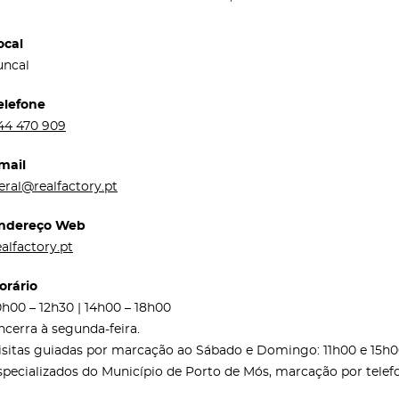
ocal
uncal
elefone
44 470 909
mail
eral@realfactory.pt
ndereço Web
ealfactory.pt
orário
0h00 – 12h30 | 14h00 – 18h00
ncerra à segunda-feira.
isitas guiadas por marcação ao Sábado e Domingo: 11h00 e 1
specializados do Município de Porto de Mós, marcação por telefo