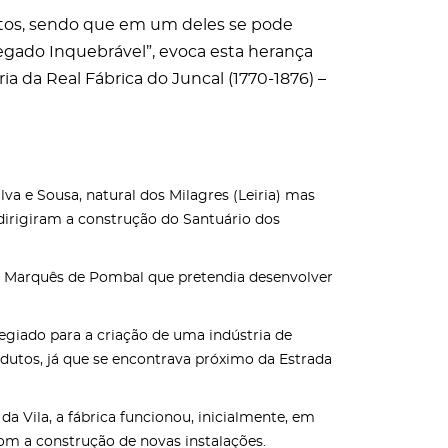
jetos, sendo que em um deles se pode
Legado Inquebrável”, evoca esta herança
ia da Real Fábrica do Juncal (1770-1876) –
lva e Sousa, natural dos Milagres (Leiria) mas
 dirigiram a construção do Santuário dos
a do Marquês de Pombal que pretendia desenvolver
ilegiado para a criação de uma indústria de
utos, já que se encontrava próximo da Estrada
a Vila, a fábrica funcionou, inicialmente, em
om a construção de novas instalações.