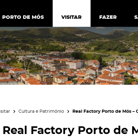
ia.
Política de
Personalizar cookies
Aceitar 
PORTO DE MÓS
PORTO DE MÓS
VISITAR
VISITAR
FAZER
FAZ
isitar
Cultura e Património
Real Factory Porto de Mós – 
Real Factory Porto de 