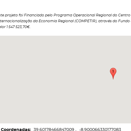
ste projeto foi Financiado pelo Programa Operacional Regional do Centro 2
nternacionalização da Economia Regional (COMPETIR), através do Fundo
lor 1 547 523,70€.
Coordenadas
39.60178466847009
-8.900066330177083