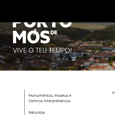
Este site utiliza cookies para melhorar a sua experiênc
cookies
.
V
Monumentos, Museus e
Centros Interpretativos
Natureza