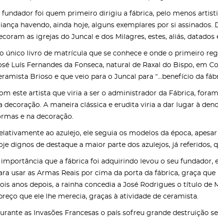
 fundador foi quem primeiro dirigiu a fábrica, pelo menos artis
aiança havendo, ainda hoje, alguns exemplares por si assinados.
ecoram as igrejas do Juncal e dos Milagres, estes, aliás, datados 
o único livro de matrícula que se conhece e onde o primeiro re
osé Luís Fernandes da Fonseca, natural de Raxal do Bispo, em Co
eramista Brioso e que veio para o Juncal para “...benefício da fáb
om este artista que viria a ser o administrador da Fábrica, fora
a decoração. A maneira clássica e erudita viria a dar lugar à de
ormas e na decoração.
elativamente ao azulejo, ele seguia os modelos da época, apesar
oje dignos de destaque a maior parte dos azulejos, já referidos, 
 importância que a fábrica foi adquirindo levou o seu fundador, e
ara usar as Armas Reais por cima da porta da fábrica, graça que
ois anos depois, a rainha concedia a José Rodrigues o título de M
preço que ele lhe merecia, graças à atividade de ceramista.
urante as Invasões Francesas o país sofreu grande destruição se