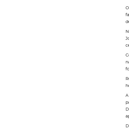
O
f
d
N
J
c
C
n
f
R
h
A
p
D
a
D