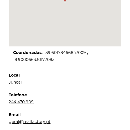
Coordenadas
39.60178466847009
-8.900066330177083
Local
Juncal
Telefone
244 470 909
Email
geral@realfactory.pt