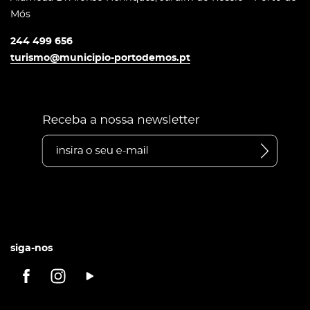
Mós
244 499 656
turismo@municipio-portodemos.pt
siga-nos