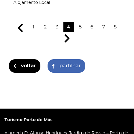
Alojamento Local
1
2
3
4
5
6
7
8
voltar
partilhar
Turismo Porto de Mós
Alameda D. Afonso Henriques, Jardim do Rossio – Porto de