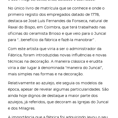
No único livro de matrícula que se conhece e onde o
primeiro registo dos empregados datado de 1778,
destaca-se José Luís Fernandes da Fonseca, natural de
Raxal do Bispo, em Coimbra, que terá trabalhado nas
oficinas do ceramista Brioso e que veio para o Juncal
para “...benefício da fábrica e fazê-la manobrar” .
Com este artista que viria a ser o administrador da
Fábrica, foram introduzidas novas influências e novas
técnicas na decoração. A maneira clássica e erudita
viria a dar lugar à denominada “maneira do Juncal”,
mais simples nas formas e na decoração.
Relativamente ao azulejo, ele seguia os modelos da
época, apesar de revelar algumas particularidades. São
ainda hoje dignos de destaque a maior parte dos
azulejos, já referidos, que decoram as Igrejas do Juncal
e dos Milagres.
A importância que a fábrica foi adquirindo levou o seu