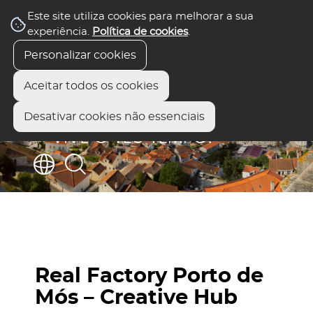
Este site utiliza cookies para melhorar a sua
experiência.
Política de cookies
.
Personalizar cookies
Aceitar todos os cookies
Desativar cookies não essenciais
Real Factory Porto de
Mós – Creative Hub