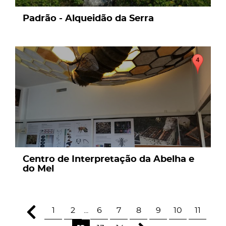
Padrão - Alqueidão da Serra
page
Centro de Interpretação da Abelha e
do Mel
1
2
...
6
7
8
9
10
11