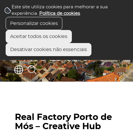
Este site utiliza cookies para melhorar a sua
experiência.
Política de cookies
.
Personalizar cookies
Aceitar todos os cookies
Desativar cookies não essenciais
Real Factory Porto de
Mós – Creative Hub