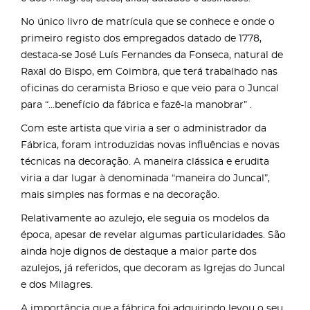
No único livro de matrícula que se conhece e onde o
primeiro registo dos empregados datado de 1778,
destaca-se José Luís Fernandes da Fonseca, natural de
Raxal do Bispo, em Coimbra, que terá trabalhado nas
oficinas do ceramista Brioso e que veio para o Juncal
para “...benefício da fábrica e fazê-la manobrar” .
Com este artista que viria a ser o administrador da
Fábrica, foram introduzidas novas influências e novas
técnicas na decoração. A maneira clássica e erudita
viria a dar lugar à denominada “maneira do Juncal”,
mais simples nas formas e na decoração.
Relativamente ao azulejo, ele seguia os modelos da
época, apesar de revelar algumas particularidades. São
ainda hoje dignos de destaque a maior parte dos
azulejos, já referidos, que decoram as Igrejas do Juncal
e dos Milagres.
A importância que a fábrica foi adquirindo levou o seu