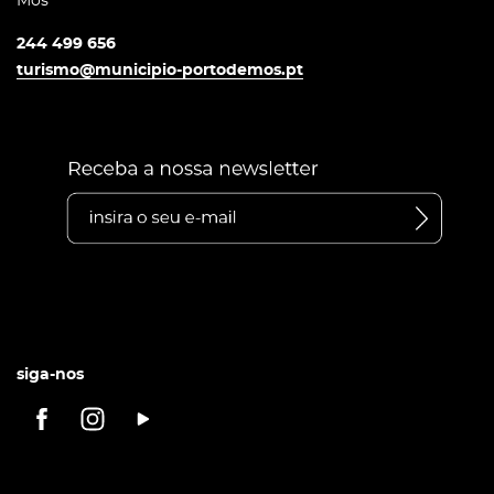
Mós
244 499 656
turismo@municipio-portodemos.pt
siga-nos