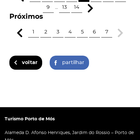
9
...
13
14
Próximos
1
2
3
4
5
6
7
voltar
partilhar
Turismo Porto de Mós
Alameda D. Afonso Henriques, Jardim do Rossio – Porto de