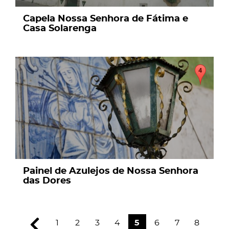
Capela Nossa Senhora de Fátima e
Casa Solarenga
page
Painel de Azulejos de Nossa Senhora
das Dores
1
2
3
4
5
6
7
8