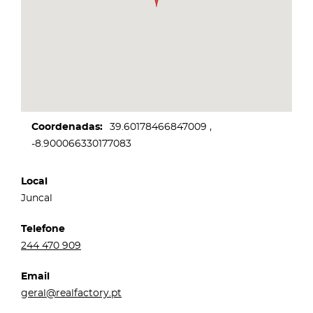
Coordenadas
39.60178466847009
-8.900066330177083
Local
Juncal
Telefone
244 470 909
Email
geral@realfactory.pt