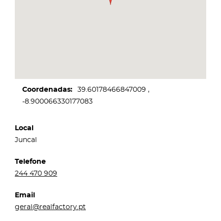
Coordenadas
39.60178466847009
-8.900066330177083
Local
Juncal
Telefone
244 470 909
Email
geral@realfactory.pt