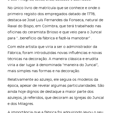
No único livro de matrícula que se conhece e onde o
primeiro registo dos empregados datado de 1778,
destaca-se José Luís Fernandes da Fonseca, natural de
Raxal do Bispo, em Coimbra, que terá trabalhado nas
oficinas do ceramista Brioso e que veio para o Juncal
para “...benefício da fábrica e fazê-la manobrar” .
Com este artista que viria a ser o administrador da
Fábrica, foram introduzidas novas influências e novas
técnicas na decoração. A maneira clássica e erudita
viria a dar lugar à denominada “maneira do Juncal”,
mais simples nas formas e na decoração.
Relativamente ao azulejo, ele seguia os modelos da
época, apesar de revelar algumas particularidades. São
ainda hoje dignos de destaque a maior parte dos
azulejos, já referidos, que decoram as Igrejas do Juncal
e dos Milagres.
A importância que a fábrica foi adquirindo levou o seu