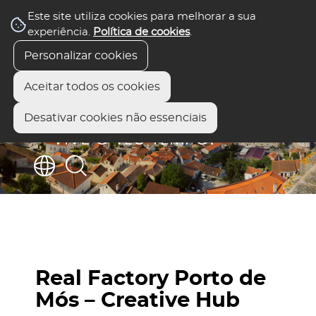
Este site utiliza cookies para melhorar a sua
experiência.
Política de cookies
.
Personalizar cookies
Aceitar todos os cookies
Desativar cookies não essenciais
Real Factory Porto de
Mós – Creative Hub