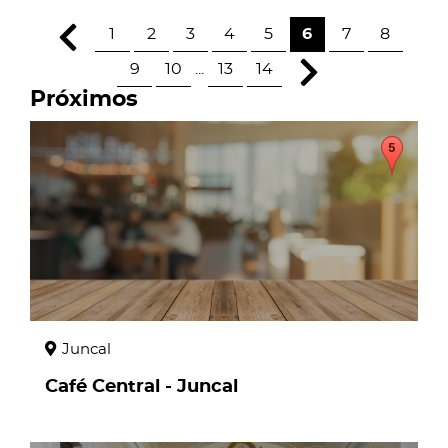
1
2
3
4
5
6
7
8
9
10
...
13
14
Próximos
page
Juncal
Café Central - Juncal