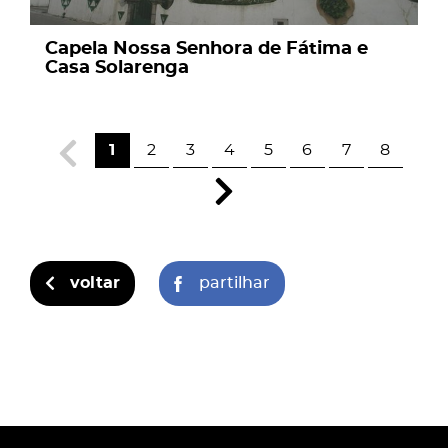
Capela Nossa Senhora de Fátima e
Casa Solarenga
1
2
3
4
5
6
7
8
voltar
partilhar