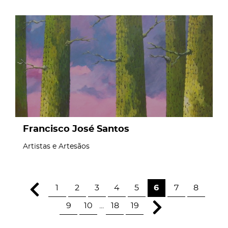
page
Francisco José Santos
Artistas e Artesãos
1
2
3
4
5
6
7
8
9
10
...
18
19