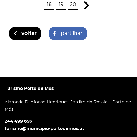
18
19
20
voltar
partilhar
Turismo Porto de Mós
Alameda D. Afonso Henriques, Jardim do Rossio – Porto de
Mós
244 499 656
turismo@municipio-portodemos.pt