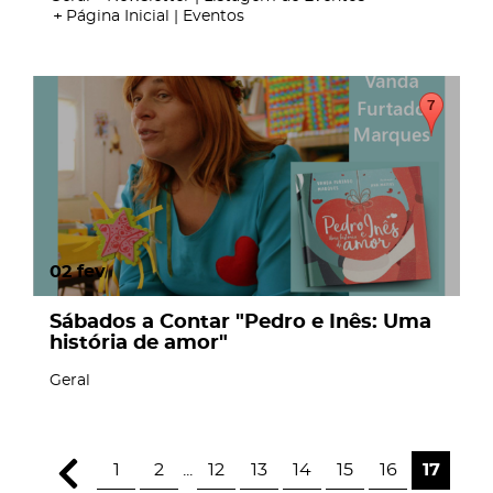
Página Inicial | Eventos
02
fev
Sábados a Contar "Pedro e Inês: Uma
história de amor"
Geral
1
2
...
12
13
14
15
16
17