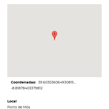
Coordenadas
39.603536064930815
-8.81878403379812
Local
Porto de Mós