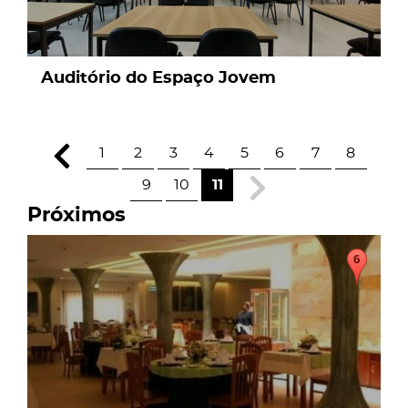
Auditório do Espaço Jovem
1
2
3
4
5
6
7
8
9
10
11
Próximos
page