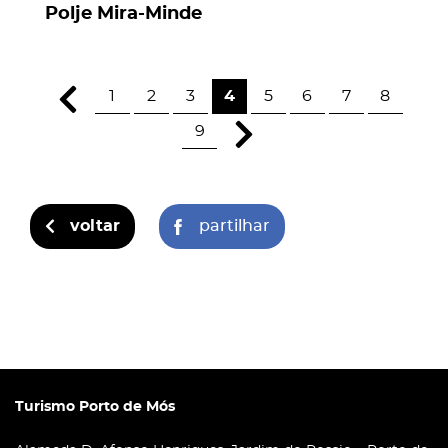
Polje Mira-Minde
1
2
3
4
5
6
7
8
9
voltar
partilhar
Turismo Porto de Mós