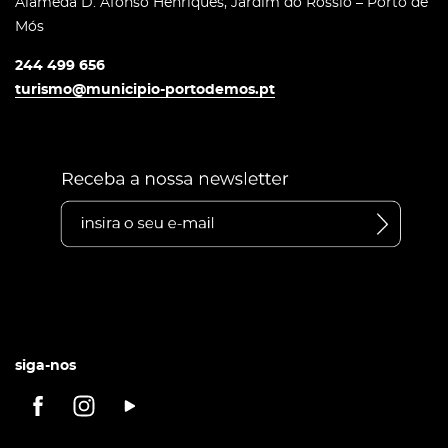
Alameda D. Afonso Henriques, Jardim do Rossio – Porto de
Mós
244 499 656
turismo@municipio-portodemos.pt
siga-nos