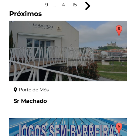
9
...
14
15
Próximos
page
Porto de Mós
Sr Machado