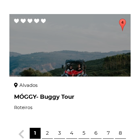
page
Alvados
MÓGGY- Buggy Tour
Roteiros
1
2
3
4
5
6
7
8