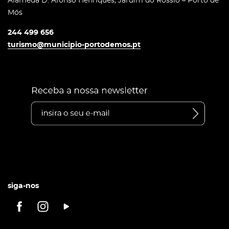
Alameda D. Afonso Henriques, Jardim do Rossio – Porto de
Mós
244 499 656
turismo@municipio-portodemos.pt
siga-nos