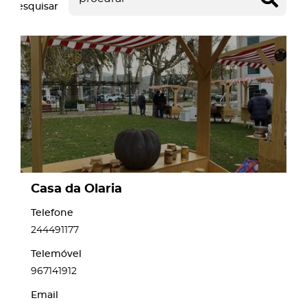
Pesquisar
page
Casa da Olaria
Telefone
244491177
Telemóvel
967141912
Email