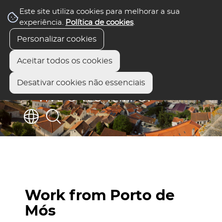
Este site utiliza cookies para melhorar a sua
experiência.
Política de cookies
.
Personalizar cookies
Aceitar todos os cookies
Desativar cookies não essenciais
Work from Porto de
Mós