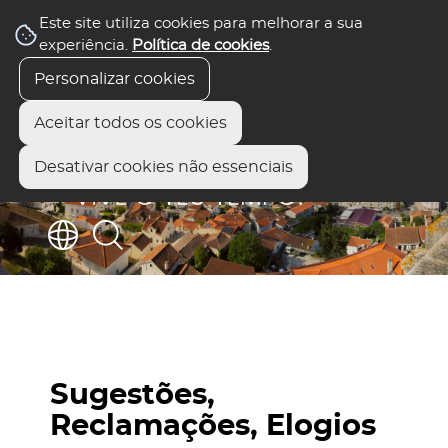
Este site utiliza cookies para melhorar a sua
experiência.
Política de cookies
.
Personalizar cookies
Aceitar todos os cookies
Desativar cookies não essenciais
Sugestões,
Reclamações, Elogios