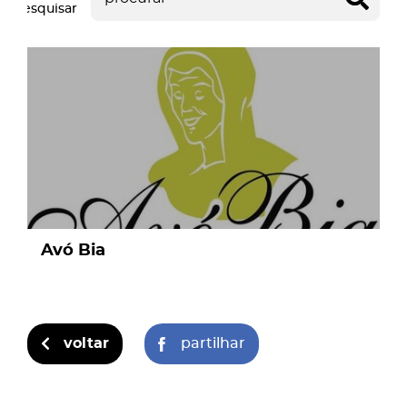
Pesquisar
page
Avó Bia
voltar
partilhar