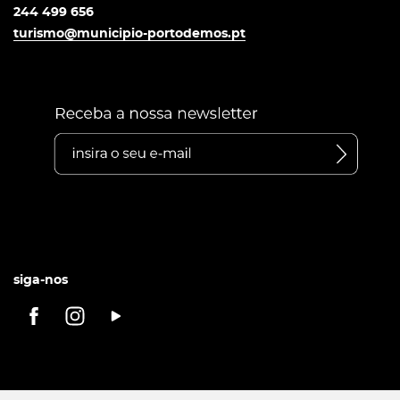
244 499 656
turismo@municipio-portodemos.pt
siga-nos