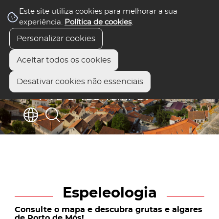
Este site utiliza cookies para melhorar a sua
experiência.
Política de cookies
.
Personalizar cookies
Aceitar todos os cookies
Desativar cookies não essenciais
Espeleologia
Consulte o mapa e descubra grutas e algares
de Porto de Mós!