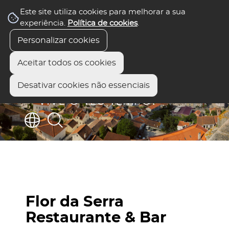
Este site utiliza cookies para melhorar a sua
experiência.
Política de cookies
.
Personalizar cookies
Aceitar todos os cookies
Desativar cookies não essenciais
Flor da Serra
Restaurante & Bar