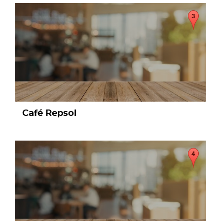
page
Café Repsol
page