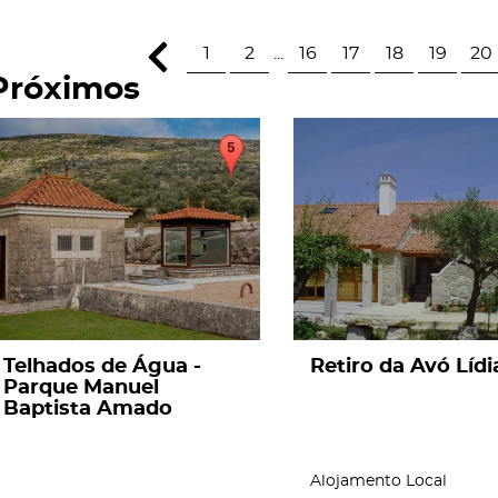
1
2
...
16
17
18
19
20
Próximos
page
page
Telhados de Água -
Retiro da Avó Lídi
Parque Manuel
Baptista Amado
Alojamento Local