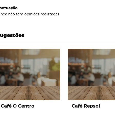
ontuação
inda não tem opiniões registadas
ugestões
page
page
Café O Centro
Café Repsol