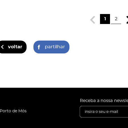
1
2
voltar
partilhar
 Porto de Mós