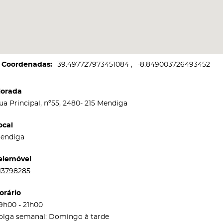
Coordenadas
39.497727973451084
-8.849003726493452
orada
ua Principal, nº55, 2480- 215 Mendiga
ocal
endiga
elemóvel
13798285
orário
9h00 - 21h00
olga semanal: Domingo à tarde