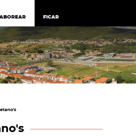
todos os cookies
Desativar cookies não essenciais
ER
SABOREAR
SABOREAR
FICAR
FICAR
etano's
no's