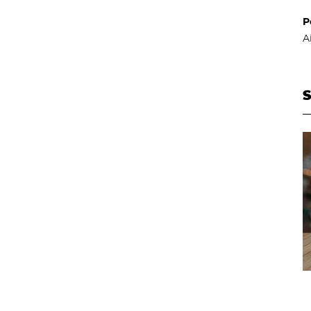
P
A
S