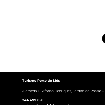
Turismo Porto de Mós
Alameda D. Afonso Henriques, Jardim do Rossio –
244 499 656