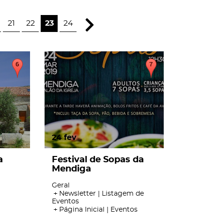
21
22
23
24
24
fev
a
Festival de Sopas da
Mendiga
Geral
Newsletter | Listagem de
Eventos
Página Inicial | Eventos