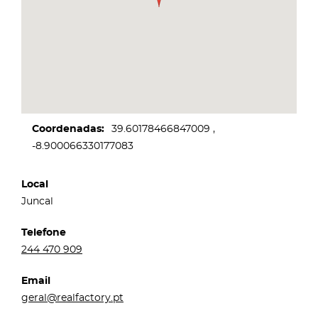
Coordenadas
39.60178466847009
-8.900066330177083
Local
Juncal
Telefone
244 470 909
Email
geral@realfactory.pt