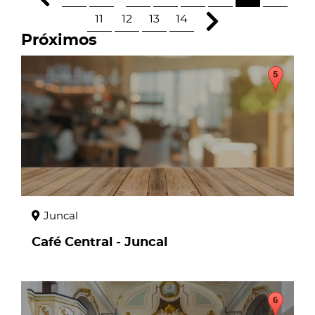
11
12
13
14
Próximos
page
Juncal
Café Central - Juncal
page