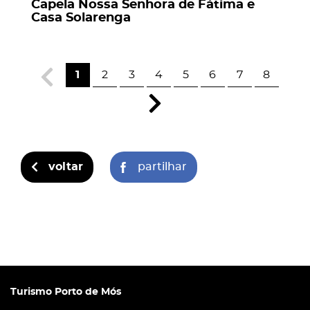
Capela Nossa Senhora de Fátima e
Casa Solarenga
1
2
3
4
5
6
7
8
voltar
partilhar
Turismo Porto de Mós