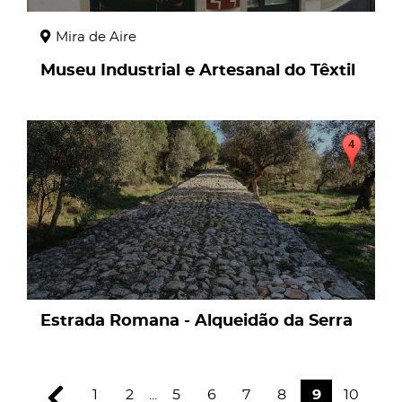
Mira de Aire
Museu Industrial e Artesanal do Têxtil
page
Estrada Romana - Alqueidão da Serra
1
2
...
5
6
7
8
9
10