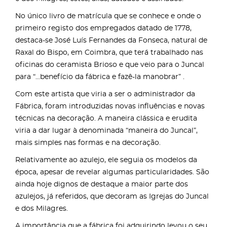
No único livro de matrícula que se conhece e onde o
primeiro registo dos empregados datado de 1778,
destaca-se José Luís Fernandes da Fonseca, natural de
Raxal do Bispo, em Coimbra, que terá trabalhado nas
oficinas do ceramista Brioso e que veio para o Juncal
para “...benefício da fábrica e fazê-la manobrar” .
Com este artista que viria a ser o administrador da
Fábrica, foram introduzidas novas influências e novas
técnicas na decoração. A maneira clássica e erudita
viria a dar lugar à denominada “maneira do Juncal”,
mais simples nas formas e na decoração.
Relativamente ao azulejo, ele seguia os modelos da
época, apesar de revelar algumas particularidades. São
ainda hoje dignos de destaque a maior parte dos
azulejos, já referidos, que decoram as Igrejas do Juncal
e dos Milagres.
A importância que a fábrica foi adquirindo levou o seu