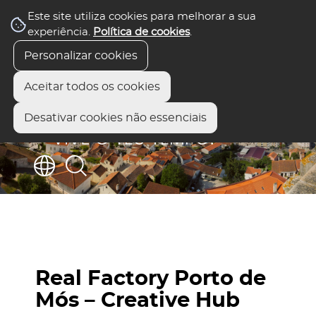
Este site utiliza cookies para melhorar a sua
experiência.
Política de cookies
.
Personalizar cookies
Aceitar todos os cookies
Desativar cookies não essenciais
Real Factory Porto de
Mós – Creative Hub