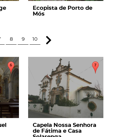
rge
Ecopista de Porto de
Mós
7
8
9
10
page
uel
Capela Nossa Senhora
de Fátima e Casa