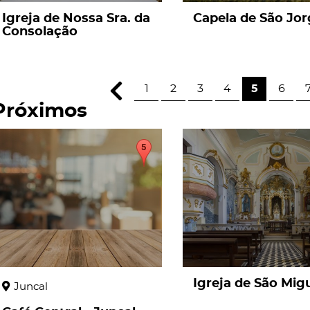
Igreja de Nossa Sra. da
Capela de São Jo
Consolação
1
2
3
4
5
6
Próximos
page
page
Igreja de São Mig
Juncal