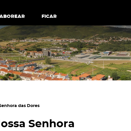
todos os cookies
Desativar cookies não essenciais
ER
SABOREAR
SABOREAR
FICAR
FICAR
 Senhora das Dores
Nossa Senhora