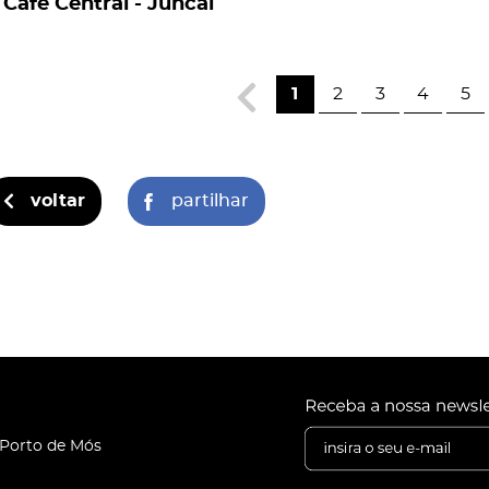
Café Central - Juncal
1
2
3
4
5
voltar
partilhar
 Porto de Mós