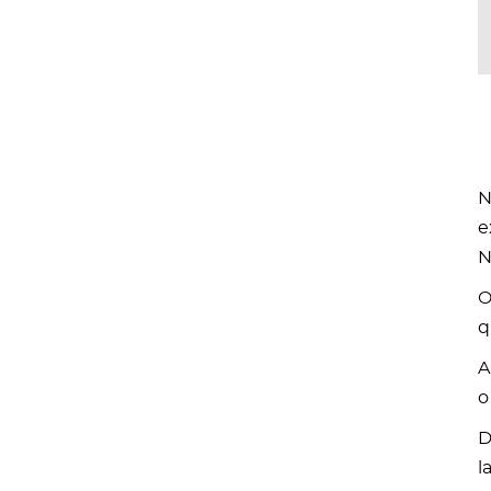
N
e
N
O
q
A
o
D
l