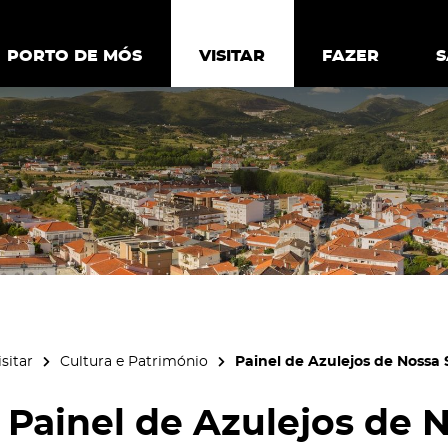
ia.
Política de
Personalizar cookies
Aceitar 
PORTO DE MÓS
PORTO DE MÓS
VISITAR
VISITAR
FAZER
FAZ
isitar
Cultura e Património
Painel de Azulejos de Nossa
Painel de Azulejos de 