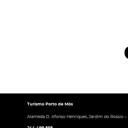
Turismo Porto de Mós
Alameda D. Afonso Henriques, Jardim do Rossio –
244 499 656