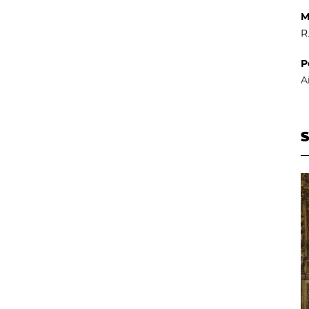
M
R
P
A
S