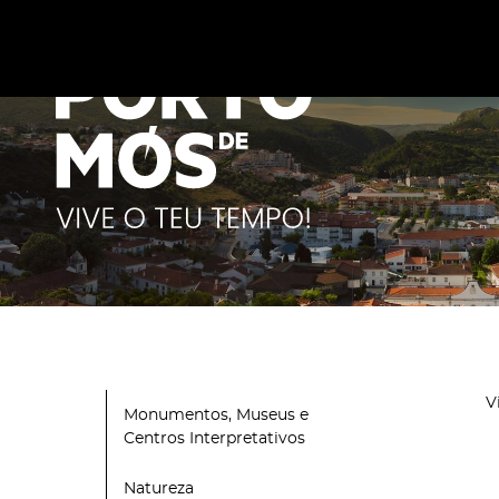
Este site utiliza cookies para melhorar a sua experiênc
cookies
.
V
Monumentos, Museus e
Centros Interpretativos
Natureza