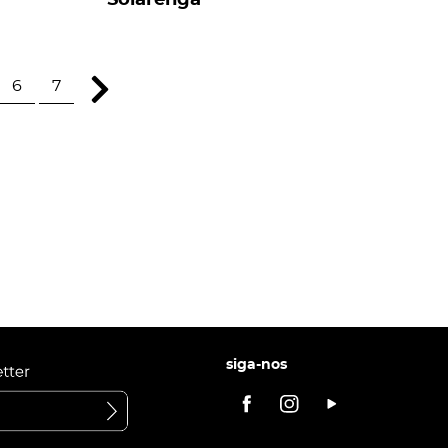
Solarenga
6
7
siga-nos