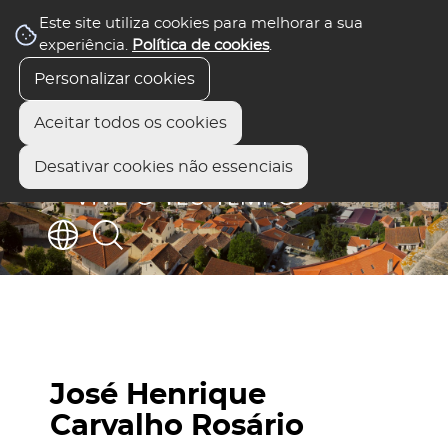
Este site utiliza cookies para melhorar a sua
experiência.
Política de cookies
.
Personalizar cookies
Aceitar todos os cookies
Desativar cookies não essenciais
José Henrique
Carvalho Rosário