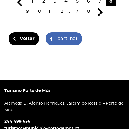
1
2
3
4
5
6
7
8
9
10
11
12
...
17
18
voltar
partilhar
Turismo Porto de Mós
Alameda D. Afonso Henriques, Jardim do Rossio – Porto de
Mós
244 499 656
turismo@municipio-portodemos.pt