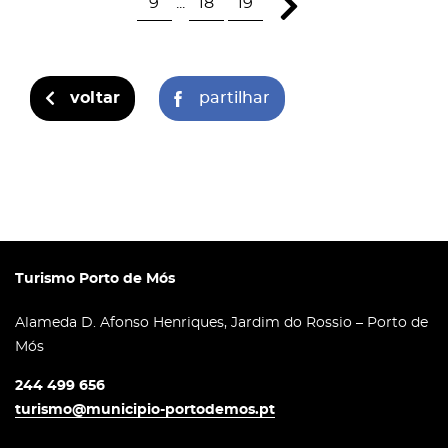
9
...
18
19
voltar
partilhar
Turismo Porto de Mós
Alameda D. Afonso Henriques, Jardim do Rossio – Porto de
Mós
244 499 656
turismo@municipio-portodemos.pt