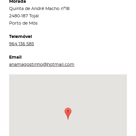
Morada
Quinta de André Macho nº18
2480-187 Tojal
Porto de Mós
Telemóvel
964 136 585
Email
anamagostinho@hotmail.com