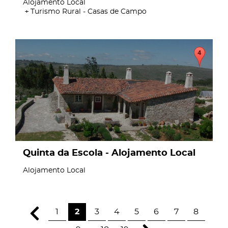
Alojamento Local
Turismo Rural - Casas de Campo
page
Quinta da Escola - Alojamento Local
Alojamento Local
1
2
3
4
5
6
7
8