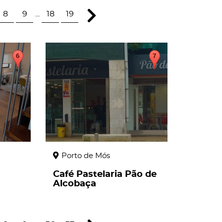
8
9
...
18
19
page
Porto de Mós
Café Pastelaria Pão de
Alcobaça