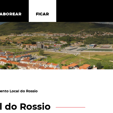
todos os cookies
Desativar cookies não essenciais
ER
SABOREAR
SABOREAR
FICAR
FICAR
ento Local do Rossio
 do Rossio