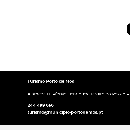
Turismo Porto de Mós
Alameda D. Afonso Henriques, Jardim do Rossio –
244 499 656
turismo@municipio-portodemos.pt