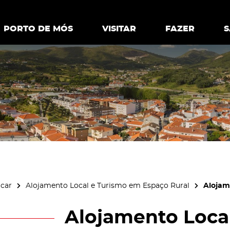
ia.
Política de
Personalizar cookies
Aceitar 
PORTO DE MÓS
PORTO DE MÓS
VISITAR
VISITAR
FAZER
FAZ
icar
Alojamento Local e Turismo em Espaço Rural
Alojam
Alojamento Local