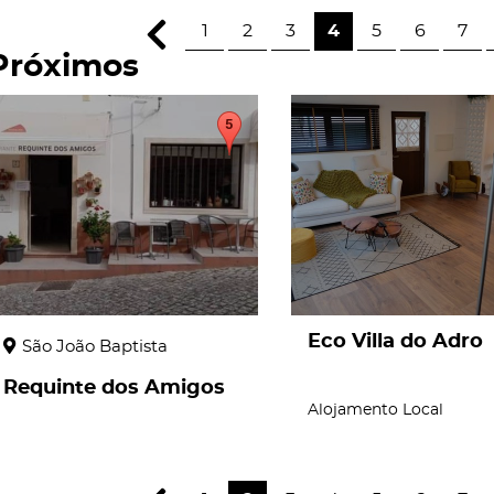
1
2
3
4
5
6
7
Próximos
page
page
Eco Villa do Adro
São João Baptista
Requinte dos Amigos
Alojamento Local