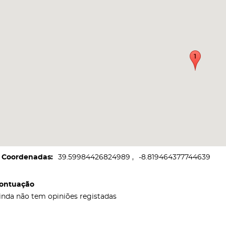
Coordenadas
39.59984426824989
-8.819464377744639
ontuação
inda não tem opiniões registadas