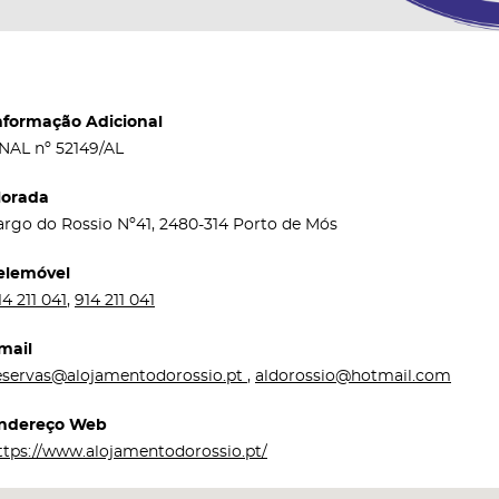
nformação Adicional
NAL nº 52149/AL
orada
argo do Rossio Nº41, 2480-314 Porto de Mós
elemóvel
14 211 041
,
914 211 041
mail
eservas@alojamentodorossio.pt
,
aldorossio@hotmail.com
ndereço Web
ttps://www.alojamentodorossio.pt/