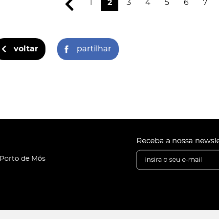
1
2
3
4
5
6
7
voltar
partilhar
 Porto de Mós