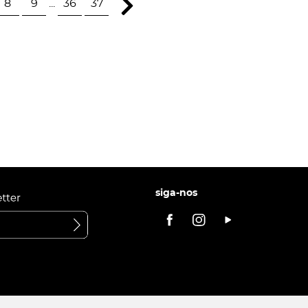
8
9
...
36
37
siga-nos