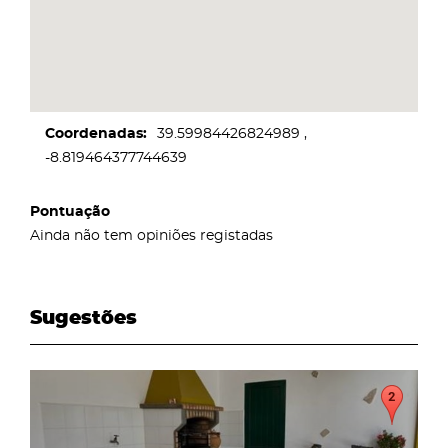
Coordenadas
39.59984426824989
-8.819464377744639
Pontuação
Ainda não tem opiniões registadas
Sugestões
page