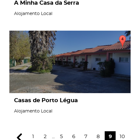
A Minha Casa da Serra
Alojamento Local
page
Casas de Porto Légua
Alojamento Local
1
2
...
5
6
7
8
9
10