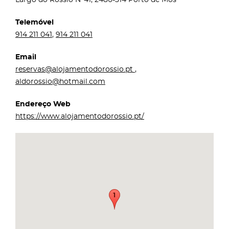
Telemóvel
914 211 041
,
914 211 041
Email
reservas@alojamentodorossio.pt
,
aldorossio@hotmail.com
Endereço Web
https://www.alojamentodorossio.pt/