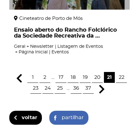
02
fev
Cineteatro de Porto de Mós
Ensaio aberto do Rancho Folclórico
da Sociedade Recreativa da ...
Geral
Newsletter | Listagem de Eventos
Página Inicial | Eventos
1
2
...
17
18
19
20
21
22
23
24
25
...
36
37
voltar
partilhar