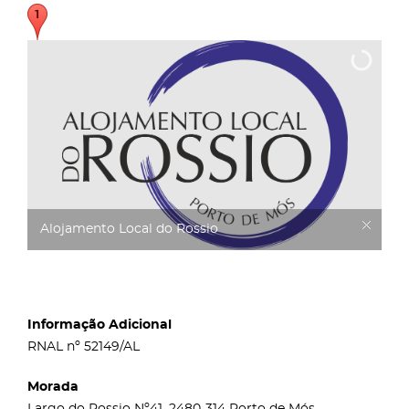
Alojamento Local do Rossio
Informação Adicional
RNAL nº 52149/AL
Morada
Largo do Rossio Nº41, 2480-314 Porto de Mós