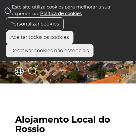
Este site utiliza cookies para melhorar a sua
experiência.
Política de cookies
.
Personalizar cookies
Aceitar todos os cookies
Desativar cookies não essenciais
Alojamento Local do
Rossio