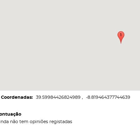
Coordenadas
39.59984426824989
-8.819464377744639
ontuação
inda não tem opiniões registadas