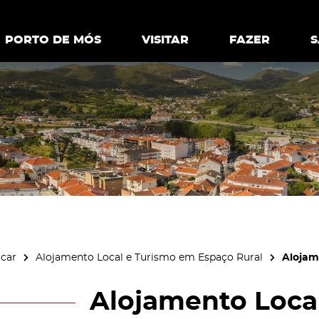
ia.
Política de
Personalizar cookies
Aceitar 
PORTO DE MÓS
PORTO DE MÓS
VISITAR
VISITAR
FAZER
FAZ
icar
Alojamento Local e Turismo em Espaço Rural
Alojam
Alojamento Local