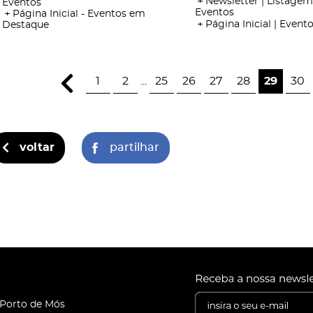
Newsletter | Listagem
Eventos
Eventos
Página Inicial - Eventos em
Página Inicial | Event
Destaque
1
2
...
25
26
27
28
29
30
voltar
partilhar
 Porto de Mós