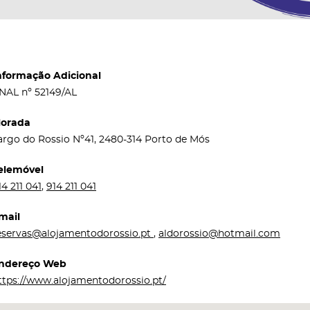
nformação Adicional
NAL nº 52149/AL
orada
argo do Rossio Nº41, 2480-314 Porto de Mós
elemóvel
14 211 041
,
914 211 041
mail
eservas@alojamentodorossio.pt
,
aldorossio@hotmail.com
ndereço Web
ttps://www.alojamentodorossio.pt/