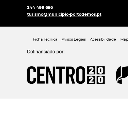
244 499 656
turismo@municipio-portodemos.pt
Ficha Técnica
Avisos Legais
Acessibilidade
Map