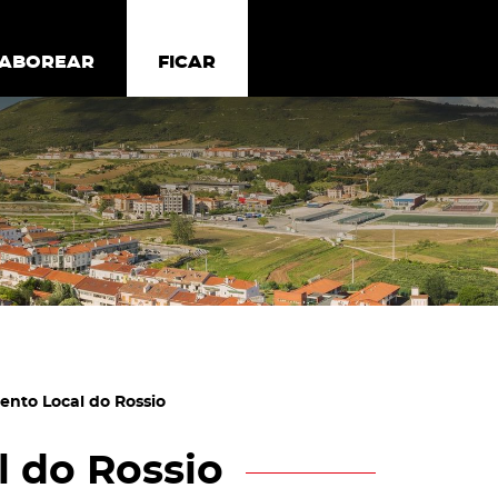
todos os cookies
Desativar cookies não essenciais
ER
SABOREAR
SABOREAR
FICAR
FICAR
ento Local do Rossio
 do Rossio