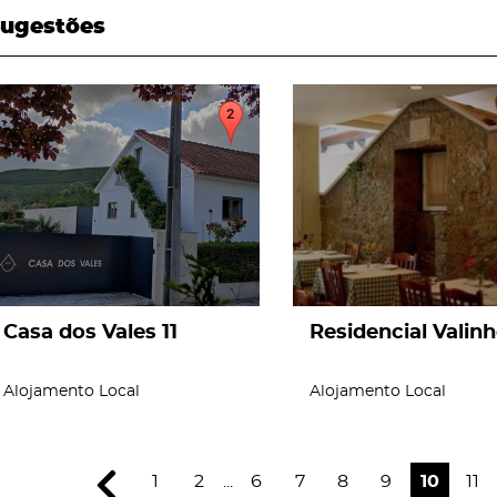
ugestões
page
page
Casa dos Vales 11
Residencial Valin
Alojamento Local
Alojamento Local
1
2
...
6
7
8
9
10
11