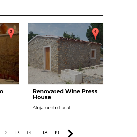
page
ho
Renovated Wine Press
House
Alojamento Local
12
13
14
...
18
19