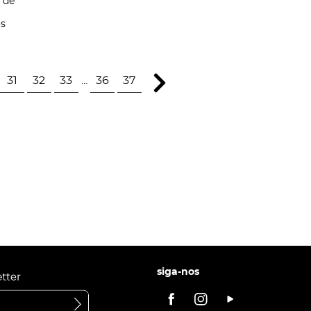
 de
os
31
32
33
...
36
37
siga-nos