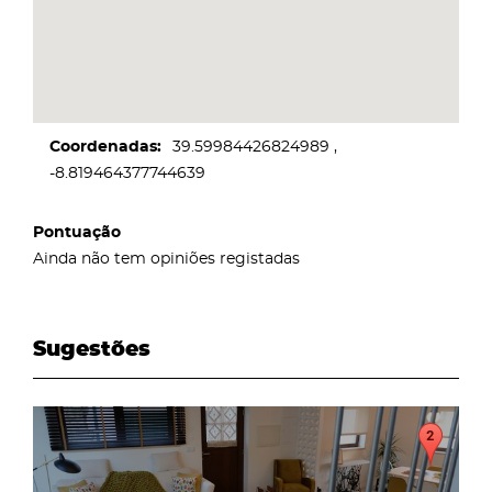
Coordenadas
39.59984426824989
-8.819464377744639
Pontuação
Ainda não tem opiniões registadas
Sugestões
page