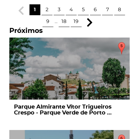
1
2
3
4
5
6
7
8
9
...
18
19
Próximos
page
Parque Almirante Vítor Trigueiros
Crespo - Parque Verde de Porto ...
page