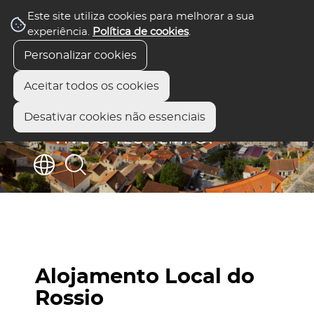
Este site utiliza cookies para melhorar a sua
experiência.
Política de cookies
.
Personalizar cookies
Aceitar todos os cookies
Desativar cookies não essenciais
Alojamento Local do
Rossio