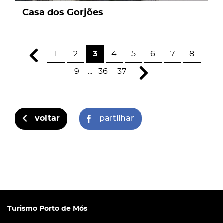
Casa dos Gorjões
1
2
3
4
5
6
7
8
9
...
36
37
voltar
partilhar
Turismo Porto de Mós