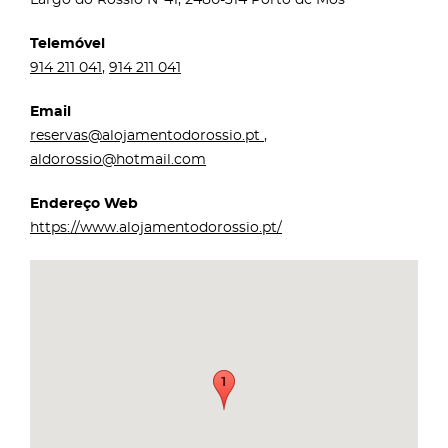
Telemóvel
914 211 041
,
914 211 041
Email
reservas@alojamentodorossio.pt
,
aldorossio@hotmail.com
Endereço Web
https://www.alojamentodorossio.pt/