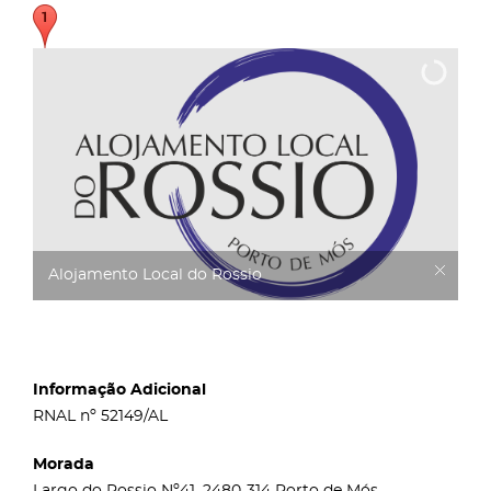
Alojamento Local do Rossio
Informação Adicional
RNAL nº 52149/AL
Morada
Largo do Rossio Nº41, 2480-314 Porto de Mós