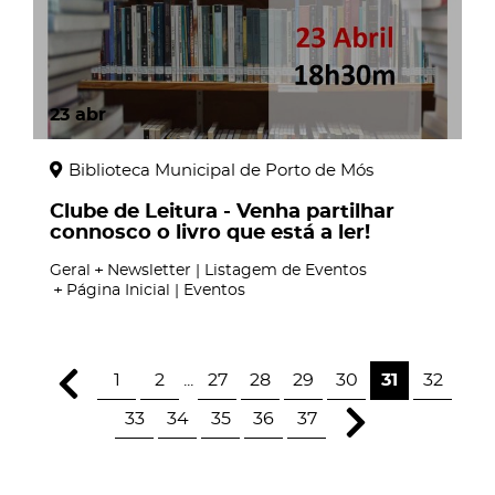
23
abr
Biblioteca Municipal de Porto de Mós
Clube de Leitura - Venha partilhar
connosco o livro que está a ler!
Geral
Newsletter | Listagem de Eventos
Página Inicial | Eventos
1
2
...
27
28
29
30
31
32
33
34
35
36
37