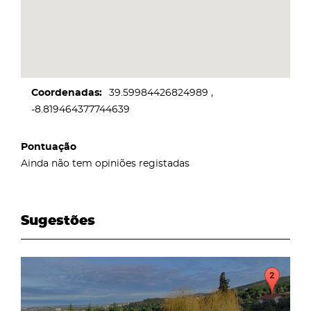
Coordenadas
39.59984426824989
-8.819464377744639
Pontuação
Ainda não tem opiniões registadas
Sugestões
page