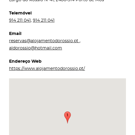
Telemóvel
914 211 041
,
914 211 041
Email
reservas@alojamentodorossio.pt
,
aldorossio@hotmail.com
Endereço Web
https://www.alojamentodorossio.pt/