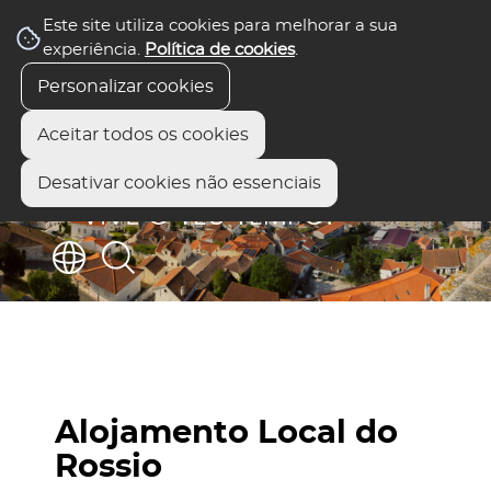
Este site utiliza cookies para melhorar a sua
experiência.
Política de cookies
.
Personalizar cookies
Aceitar todos os cookies
Desativar cookies não essenciais
Alojamento Local do
Rossio