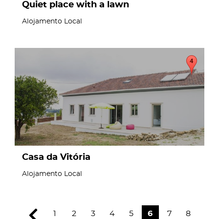
Quiet place with a lawn
Alojamento Local
page
Casa da Vitória
Alojamento Local
1
2
3
4
5
6
7
8