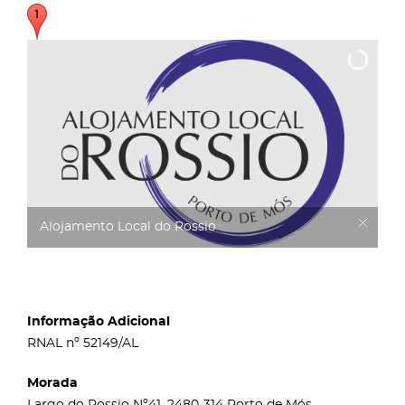
Alojamento Local do Rossio
Informação Adicional
RNAL nº 52149/AL
Morada
Largo do Rossio Nº41, 2480-314 Porto de Mós