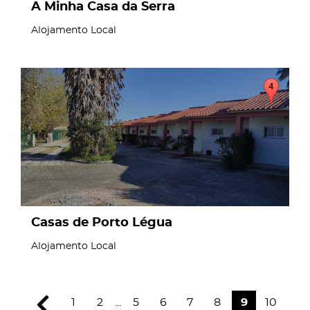
A Minha Casa da Serra
Alojamento Local
page
Casas de Porto Légua
Alojamento Local
1
2
...
5
6
7
8
9
10