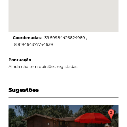
Coordenadas
39.59984426824989
-8.819464377744639
Pontuação
Ainda não tem opiniões registadas
Sugestões
page