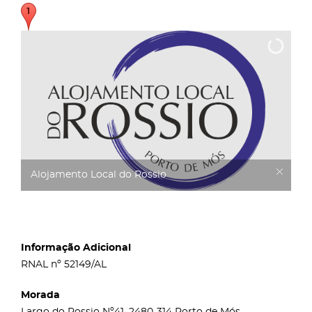
Alojamento Local do Rossio
Informação Adicional
RNAL nº 52149/AL
Morada
Largo do Rossio Nº41, 2480-314 Porto de Mós