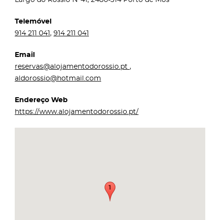
Telemóvel
914 211 041
,
914 211 041
Email
reservas@alojamentodorossio.pt
,
aldorossio@hotmail.com
Endereço Web
https://www.alojamentodorossio.pt/