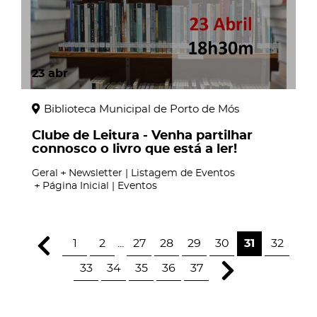
23
abr
Biblioteca Municipal de Porto de Mós
Clube de Leitura - Venha partilhar
connosco o livro que está a ler!
Geral
Newsletter | Listagem de Eventos
Página Inicial | Eventos
1
2
...
27
28
29
30
31
32
33
34
35
36
37