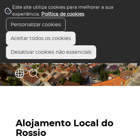
Este site utiliza cookies para melhorar a sua
experiência.
Política de cookies
.
Personalizar cookies
Aceitar todos os cookies
Desativar cookies não essenciais
Alojamento Local do
Rossio