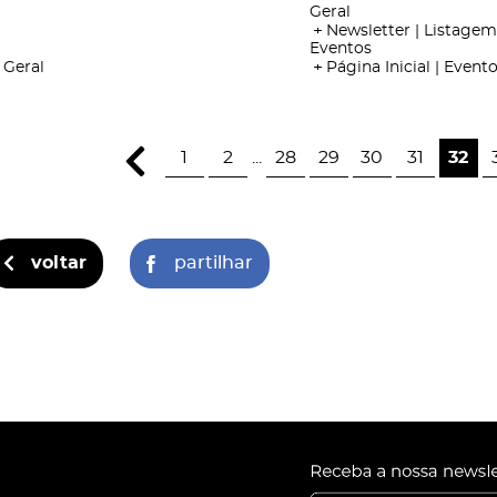
Geral
Newsletter | Listagem
Eventos
Geral
Página Inicial | Event
1
2
...
28
29
30
31
32
voltar
partilhar