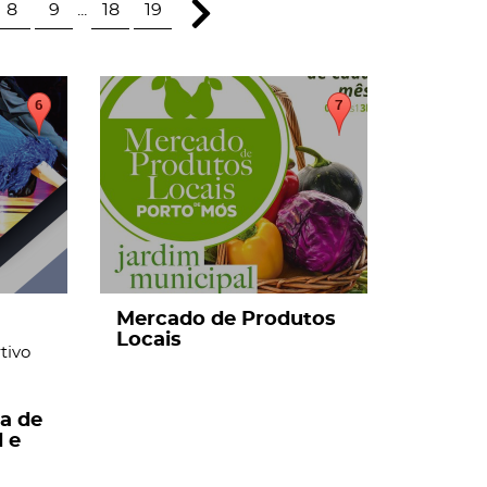
8
9
...
18
19
Mercado de Produtos
Locais
tivo
ça de
 e