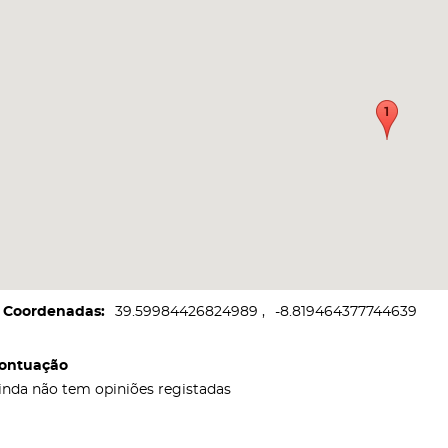
Coordenadas
39.59984426824989
-8.819464377744639
ontuação
inda não tem opiniões registadas