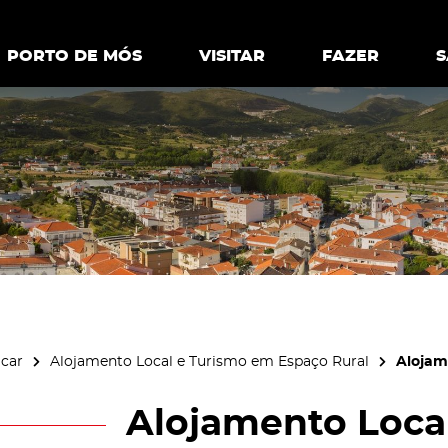
ia.
Política de
Personalizar cookies
Aceitar 
PORTO DE MÓS
PORTO DE MÓS
VISITAR
VISITAR
FAZER
FAZ
icar
Alojamento Local e Turismo em Espaço Rural
Alojam
Alojamento Local