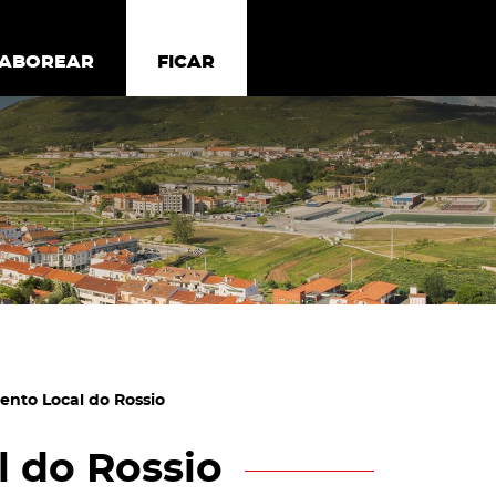
todos os cookies
Desativar cookies não essenciais
ER
SABOREAR
SABOREAR
FICAR
FICAR
ento Local do Rossio
 do Rossio