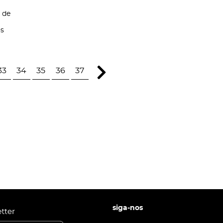
 de
os
33
34
35
36
37
siga-nos