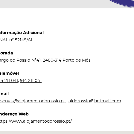
nformação Adicional
NAL nº 52149/AL
orada
argo do Rossio Nº41, 2480-314 Porto de Mós
elemóvel
14 211 041
,
914 211 041
mail
eservas@alojamentodorossio.pt
,
aldorossio@hotmail.com
ndereço Web
ttps://www.alojamentodorossio.pt/