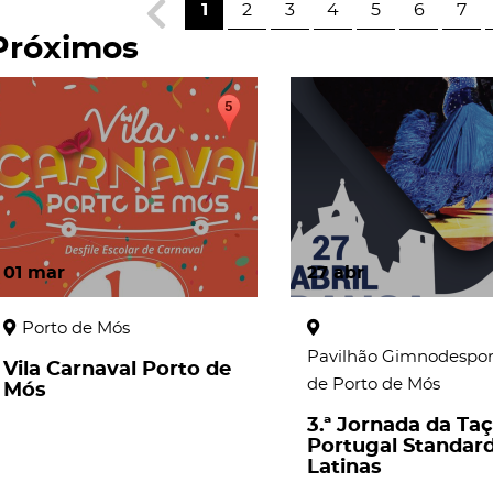
1
2
3
4
5
6
7
Próximos
01
mar
27
abr
Porto de Mós
Pavilhão Gimnodespor
Vila Carnaval Porto de
de Porto de Mós
Mós
3.ª Jornada da Ta
Portugal Standard
Latinas