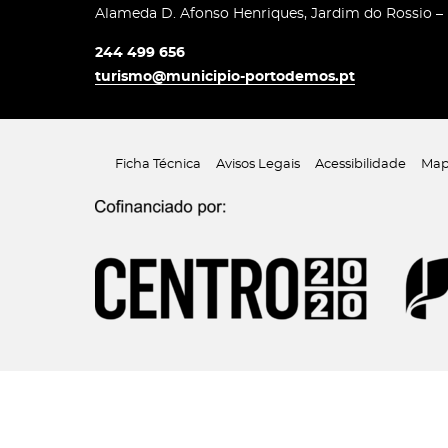
Alameda D. Afonso Henriques, Jardim do Rossio –
244 499 656
turismo@municipio-portodemos.pt
Ficha Técnica
Avisos Legais
Acessibilidade
Map